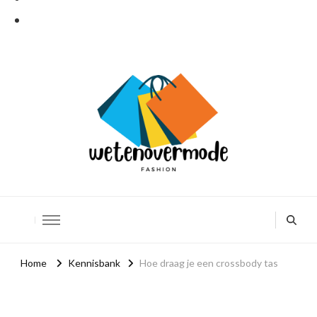
Weten over mode
De leukere kant van mode
Home
Kennisbank
Hoe draag je een crossbody tas