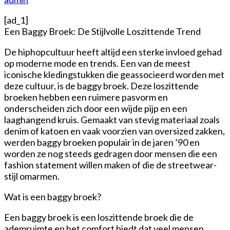
[ad_1]
Een Baggy Broek: De Stijlvolle Loszittende Trend
De hiphopcultuur heeft altijd een sterke invloed gehad
op moderne mode en trends. Een van de meest
iconische kledingstukken die geassocieerd worden met
deze cultuur, is de baggy broek. Deze loszittende
broeken hebben een ruimere pasvorm en
onderscheiden zich door een wijde pijp en een
laaghangend kruis. Gemaakt van stevig materiaal zoals
denim of katoen en vaak voorzien van oversized zakken,
werden baggy broeken populair in de jaren ’90 en
worden ze nog steeds gedragen door mensen die een
fashion statement willen maken of die de streetwear-
stijl omarmen.
Wat is een baggy broek?
Een baggy broek is een loszittende broek die de
ademruimte en het comfort biedt dat veel mensen