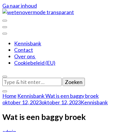
Ga naar inhoud
De leukere kant van mode
Weten over mode
Kennisbank
Contact
Over ons
Cookiebeleid (EU)
Op
zoek
naar
Home
Kennisbank
Wat is een baggy broek
iets?
oktober 12, 2023
oktober 12, 2023
Kennisbank
Wat is een baggy broek
admin