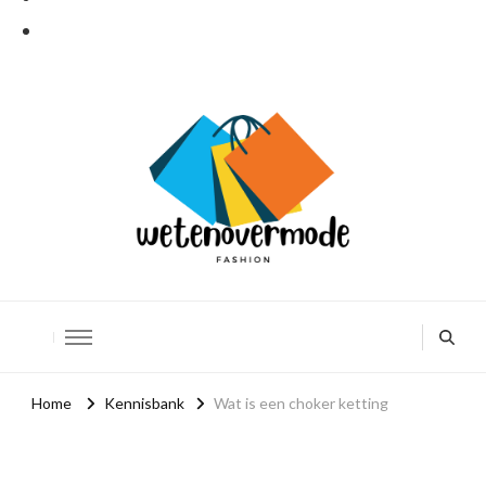
Weten over mode
De leukere kant van mode
Home
Kennisbank
Wat is een choker ketting