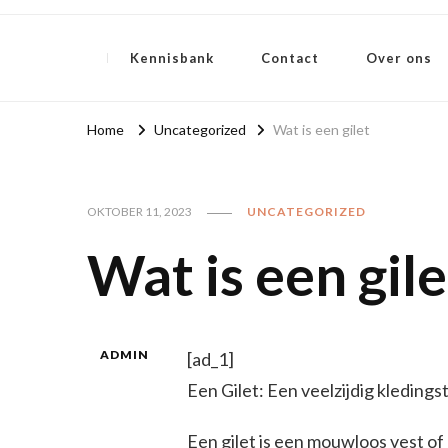
Weten over mode
Kennisbank
Contact
Over ons
Home
Uncategorized
Wat is een gilet
OKTOBER 11, 2023
UNCATEGORIZED
Wat is een gile
ADMIN
[ad_1]
Een Gilet: Een veelzijdig kledin
Een gilet is een mouwloos vest of