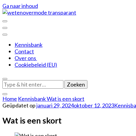
Ga naar inhoud
De leukere kant van mode
Weten over mode
Kennisbank
Contact
Over ons
Cookiebeleid (EU)
Op
zoek
naar
Home
Kennisbank
Wat is een skort
iets?
Geüpdatet op
januari 29, 2024
oktober 12, 2023
Kennisb
Wat is een skort