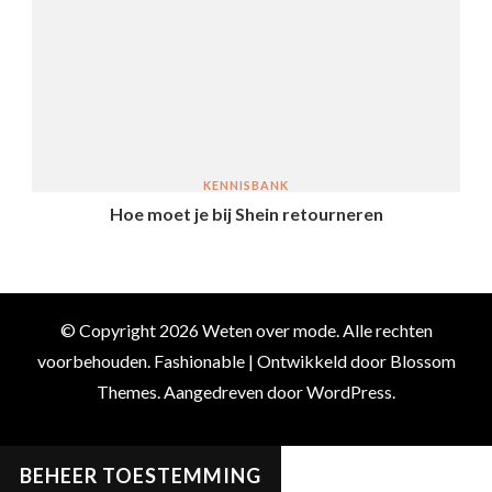
KENNISBANK
Hoe moet je bij Shein retourneren
© Copyright 2026
Weten over mode
. Alle rechten
voorbehouden.
Fashionable | Ontwikkeld door
Blossom
Themes
. Aangedreven door
WordPress
.
BEHEER TOESTEMMING