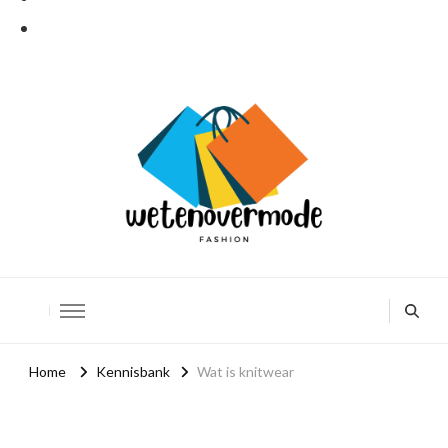
Weten over mode
De leukere kant van mode
Home
Kennisbank
Wat is knitwear