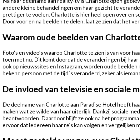
Na haar deelname aan reality-tv is Charlotte open geblev
andere kleine behandelingen om haar gezicht te verande
prettiger te voelen. Charlotte is hier heel open over en s
Door voor en na beelden te delen, laat ze zien dat het versc
Waarom oude beelden van Charlotte
Foto’s en video’s waarop Charlotte te zien is van voor h
toen met nu. Dit komt doordat de veranderingen bij haar 
ook op nieuwssites en Instagram, worden oude beelden m
bekend persoon met de tijd is veranderd, zeker als iemand
De invloed van televisie en sociale m
De deelname van Charlotte aan Paradise Hotel heeft haar 
maken wat ze wilde van haar uiterlijk. Dankzij sociale me
beantwoorden. Daardoor blijft ze ook na het programma nog
ervoor dat iedereen haar reis kan volgen en vergelijken 