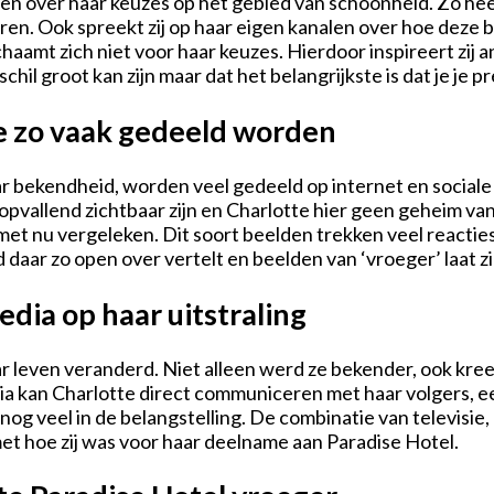
en over haar keuzes op het gebied van schoonheid. Zo heeft
ren. Ook spreekt zij op haar eigen kanalen over hoe deze
chaamt zich niet voor haar keuzes. Hierdoor inspireert zij a
hil groot kan zijn maar dat het belangrijkste is dat je je pre
 zo vaak gedeeld worden
aar bekendheid, worden veel gedeeld op internet en sociale
opvallend zichtbaar zijn en Charlotte hier geen geheim va
et nu vergeleken. Dit soort beelden trekken veel reactie
 daar zo open over vertelt en beelden van ‘vroeger’ laat z
edia op haar uitstraling
leven veranderd. Niet alleen werd ze bekender, ook kreeg 
dia kan Charlotte direct communiceren met haar volgers, ee
 veel in de belangstelling. De combinatie van televisie, ee
met hoe zij was voor haar deelname aan Paradise Hotel.