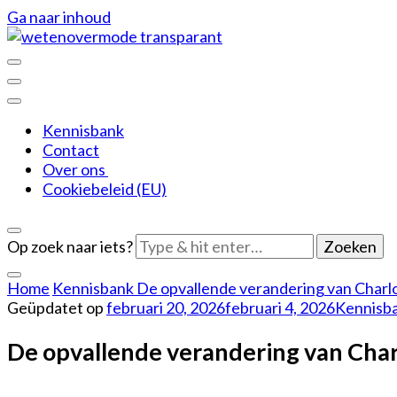
Ga naar inhoud
De leukere kant van mode
Weten over mode
Kennisbank
Contact
Over ons
Cookiebeleid (EU)
Op zoek naar iets?
Home
Kennisbank
De opvallende verandering van Charlo
Geüpdatet op
februari 20, 2026
februari 4, 2026
Kennisb
De opvallende verandering van Charl