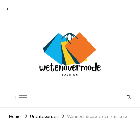
Weten over mode
De leukere kant van mode
Home
Uncategorized
Wanneer draag je een smoking