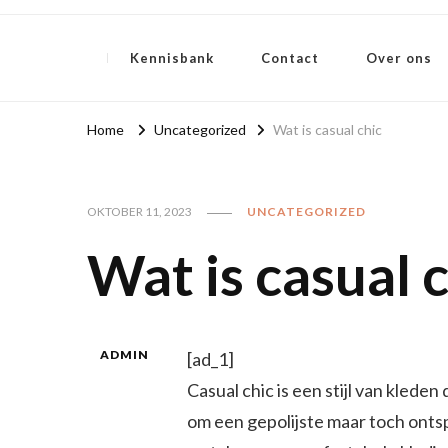
Weten over mode
Kennisbank
Contact
Over ons
Home
Uncategorized
Wat is casual chic
OKTOBER 11, 2023
UNCATEGORIZED
Wat is casual 
ADMIN
[ad_1]
Casual chic is een stijl van kled
om een gepolijste maar toch onts