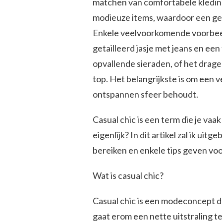
matchen van comfortabele kledin
modieuze items, waardoor een geba
Enkele veelvoorkomende voorbeeld
getailleerd jasje met jeans en ee
opvallende sieraden, of het drag
top. Het belangrijkste is om een v
ontspannen sfeer behoudt.
Casual chic is een term die je va
eigenlijk? In dit artikel zal ik uitg
bereiken en enkele tips geven voo
Wat is casual chic?
Casual chic is een modeconcept da
gaat erom een nette uitstraling t