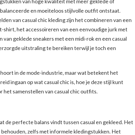
gstukken van hoge kwaliteit met meer geklede of
lanceerde en moeiteloos stijlvolle outfit ontstaat.
en van casual chic kleding zijn het combineren van een
n t-shirt, het accessoireren van een eenvoudige jurk met
en van geklede sneakers met een midi-rok en een casual
erzorgde uitstraling te bereiken terwijl je toch een
ak hoort in de mode-industrie, maar wat betekent het
ebreid ingaan op wat casual chic is, hoe je deze stijl kunt
r het samenstellen van casual chic outfits.
t de perfecte balans vindt tussen casual en gekleed. Het
e behouden, zelfs met informele kledingstukken. Het