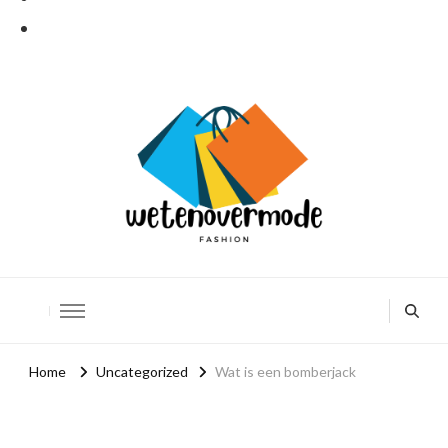
Weten over mode
De leukere kant van mode
Home
Uncategorized
Wat is een bomberjack