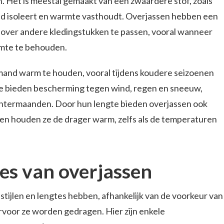
 Het is meestal gemaakt van een zwaardere stof, zoals
end isoleert en warmte vasthoudt. Overjassen hebben een
over andere kledingstukken te passen, vooral wanneer
mte te behouden.
mand warm te houden, vooral tijdens koudere seizoenen
e bieden bescherming tegen wind, regen en sneeuw,
wintermaanden. Door hun lengte bieden overjassen ook
 en houden ze de drager warm, zelfs als de temperaturen
tes van overjassen
tijlen en lengtes hebben, afhankelijk van de voorkeur van
voor ze worden gedragen. Hier zijn enkele