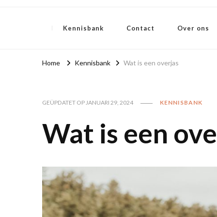
Weten over mode
Kennisbank
Contact
Over ons
Home
Kennisbank
Wat is een overjas
GEÜPDATET OP
JANUARI 29, 2024
KENNISBANK
Wat is een ove