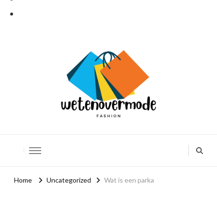
Weten over mode
De leukere kant van mode
Home
Uncategorized
Wat is een parka