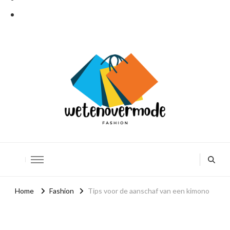
Weten over mode
De leukere kant van mode
Home
Fashion
Tips voor de aanschaf van een kimono